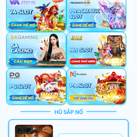
vi******
+
600,000,000
VNĐ
mo******
+
382,560,000
VNĐ
mi******
+
186,523,546
VNĐ
da******
+
150,000,000
VNĐ
ma******
+
100,880,000
VNĐ
lu******
+
164,000,000
VNĐ
ta******
+
766,000,000
VNĐ
mi******
+
686,000,000
VNĐ
sh******
+
250,001,000
VNĐ
HŨ SẮP NỔ
go******
+
286,122,000
VNĐ
be******
+
99,000,000
VNĐ